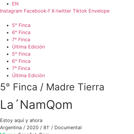
Ir
EN
al
Instagram
Facebook-f
X-twitter
Tiktok
Envelope
contenido
5° Finca
6° Finca
7° Finca
Última Edición
5° Finca
6° Finca
7° Finca
Última Edición
5° Finca
/
Madre Tierra
La´NamQom
Estoy aquí y ahora
Argentina / 2020 / 81′ / Documental