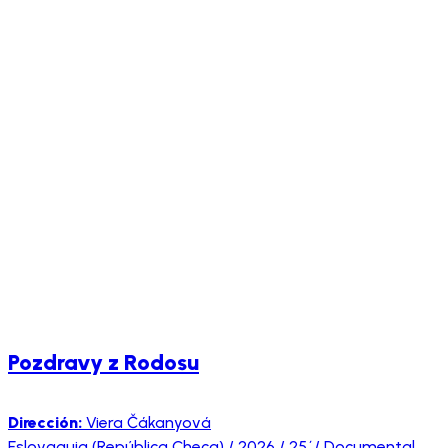
Pozdravy z Rodosu
Dirección:
Viera Čákanyová
Eslovaquia (República Checa) / 2026 / 25´/ Documental