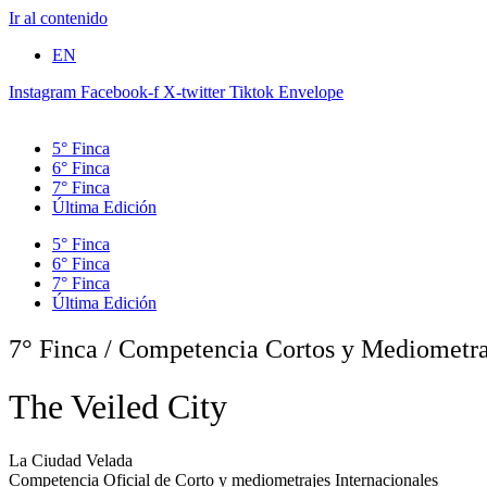
Ir al contenido
EN
Instagram
Facebook-f
X-twitter
Tiktok
Envelope
5° Finca
6° Finca
7° Finca
Última Edición
5° Finca
6° Finca
7° Finca
Última Edición
7° Finca
/
Competencia Cortos y Mediometra
The Veiled City
La Ciudad Velada
Competencia Oficial de Corto y mediometrajes Internacionales