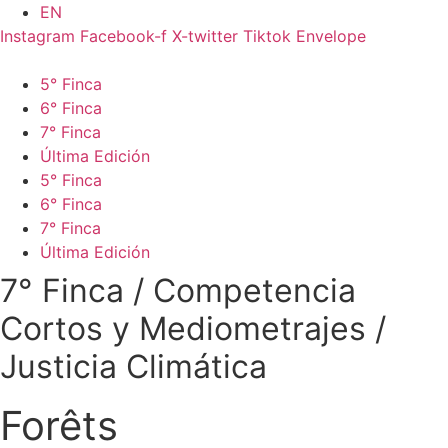
Ir
EN
al
Instagram
Facebook-f
X-twitter
Tiktok
Envelope
contenido
5° Finca
6° Finca
7° Finca
Última Edición
5° Finca
6° Finca
7° Finca
Última Edición
7° Finca
/
Competencia
Cortos y Mediometrajes
/
Justicia Climática
Forêts